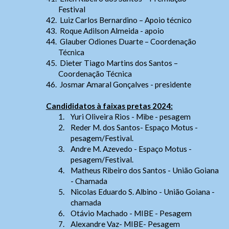
Digite apenas o "usuário" sem @dominio!
Contatos
Festival
Acessibilidade
42.
Luiz Carlos Bernardino – Apoio técnico
43.
Roque Adilson Almeida - apoio
Tamanho da Fonte
Endereço e Contatos
Usuário
44.
Glauber Odiones Duarte – Coordenação
- Letra A > Fonte tamanho normal.
Endereço:
Avenida Goiás, nº 1.149 SALA 01 ,
Técnica
Contatos
- Letra A+ > Aumenta o tamanho da fonte.
Centro
CEP: 75025-090 – Anápolis/GO
45.
Dieter Tiago Martins dos Santos –
- Letra A- > Diminui o tamanho da fonte.
Telefone: (
62) 3943-3590
Coordenação Técnica
Senha
WhatsApp:
(62) 9 9388-5282
46.
Josmar Amaral Gonçalves - presidente
Layout
E-mail:
judogoias@judogoias.com.br
- Para alterar a cor do layout de escuro para claro e
/
josmaramaral@gmail.com
6388
Candididatos à faixas pretas 2024:
vice versa clique nos ícones
Usuário
1.
Yuri Oliveira Rios - Mibe - pesagem
Horário de funcionamento:
Das 14h00 às 18h00
Enviar
2.
Reder M. dos Santos- Espaço Motus -
pesagem/Festival.
Anexar arquivos (opcional)
Senha
3.
Andre M. Azevedo - Espaço Motus -
pesagem/Festival.
4.
Matheus Ribeiro dos Santos - União Goiana
- Chamada
Arquivos
5.
Nicolas Eduardo S. Albino - União Goiana -
Enviar
chamada
6.
Otávio Machado - MIBE - Pesagem
7.
Alexandre Vaz- MIBE- Pesagem