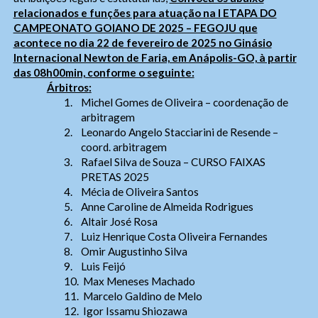
relacionados e funções para atuação na I ETAPA DO
CAMPEONATO GOIANO DE 2025 – FEGOJU que
acontece no dia 22 de fevereiro de 2025 no Ginásio
Internacional Newton de Faria, em Anápolis-GO, à partir
das 08h00min, conforme o seguinte:
Árbitros
:
1.
Michel Gomes de Oliveira – coordenação de
arbitragem
2.
Leonardo Angelo Stacciarini de Resende –
coord. arbitragem
3.
Rafael Silva de Souza – CURSO FAIXAS
PRETAS 2025
4.
Mécia de Oliveira Santos
5.
Anne Caroline de Almeida Rodrigues
6.
Altair José Rosa
7.
Luiz Henrique Costa Oliveira Fernandes
8.
Omir Augustinho Silva
9.
Luis Feijó
10.
Max Meneses Machado
11.
Marcelo Galdino de Melo
12.
Igor Issamu Shiozawa