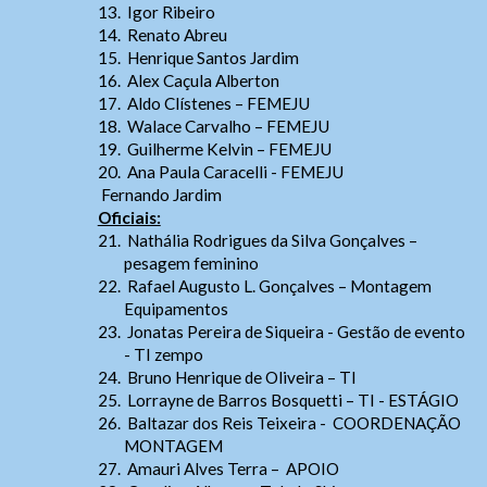
13.
Igor Ribeiro
14.
Renato Abreu
15.
Henrique Santos Jardim
16.
Alex Caçula Alberton
17.
Aldo Clístenes – FEMEJU
18.
Walace Carvalho – FEMEJU
19.
Guilherme Kelvin – FEMEJU
20.
Ana Paula Caracelli - FEMEJU
Fernando Jardim
Oficiais:
21.
Nathália Rodrigues da Silva Gonçalves –
pesagem feminino
22.
Rafael Augusto L. Gonçalves – Montagem
Equipamentos
23.
Jonatas Pereira de Siqueira - Gestão de evento
- TI zempo
24.
Bruno Henrique de Oliveira – TI
25.
Lorrayne de Barros Bosquetti – TI - ESTÁGIO
26.
Baltazar dos Reis Teixeira - COORDENAÇÃO
MONTAGEM
27.
Amauri Alves Terra – APOIO