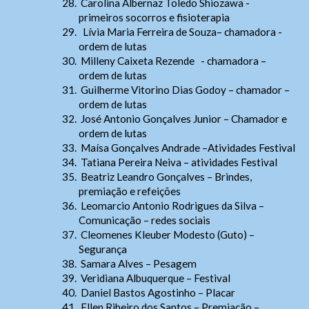
28.
Carolina Albernaz Toledo Shiozawa -
primeiros socorros e fisioterapia
29.
Lívia Maria Ferreira de Souza– chamadora -
ordem de lutas
30.
Milleny Caixeta Rezende - chamadora –
ordem de lutas
31.
Guilherme Vitorino Dias Godoy – chamador –
ordem de lutas
32.
José Antonio Gonçalves Junior – Chamador e
ordem de lutas
33.
Maísa Gonçalves Andrade –Atividades Festival
Ouvidoria Geral
34.
Tatiana Pereira Neiva – atividades Festival
35.
Beatriz Leandro Gonçalves – Brindes,
premiação e refeições
36.
Leomarcio Antonio Rodrigues da Silva –
Comunicação – redes sociais
37.
Cleomenes Kleuber Modesto (Guto) –
Segurança
38.
Samara Alves – Pesagem
39.
Veridiana Albuquerque – Festival
40.
Daniel Bastos Agostinho – Placar
Webmail
41.
Ellen Ribeiro dos Santos – Premiação –