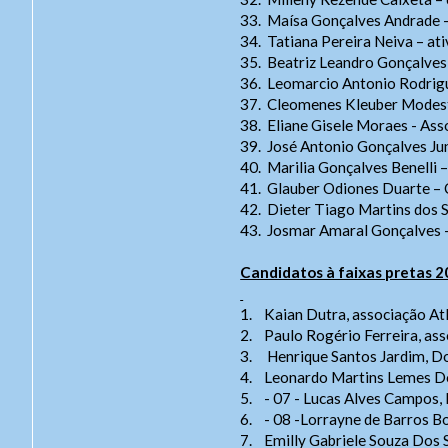
33.
Maísa Gonçalves Andrade – 
34.
Tatiana Pereira Neiva – ati
35.
Beatriz Leandro Gonçalves 
36.
Leomarcio Antonio Rodrigue
37.
Cleomenes Kleuber Modest
38.
Eliane Gisele Moraes - Ass
39.
José Antonio Gonçalves Ju
40.
Marilia Gonçalves Benelli 
41.
Glauber Odiones Duarte – 
42.
Dieter Tiago Martins dos 
43.
Josmar Amaral Gonçalves -
Candidatos à faixas pretas 2
1.
Kaian Dutra, associação At
2.
Paulo Rogério Ferreira, as
3.
Henrique Santos Jardim, D
4.
Leonardo Martins Lemes Dos
5.
- 07 - Lucas Alves Campos
6.
- 08 -Lorrayne de Barros B
7.
Emilly Gabriele Souza Dos 