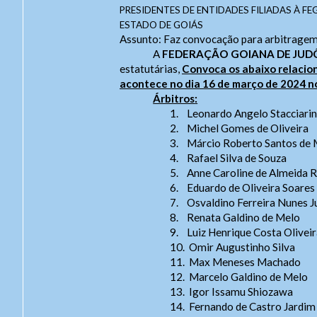
PRESIDENTES DE ENTIDADES FILIADAS À FE
ESTADO DE GOIÁS
Assunto: Faz convocação para arbitragem e
A
FEDERAÇÃO GOIANA DE JUD
estatutárias,
Convoca os abaixo relac
acontece no dia 16 de março de 2024 n
Árbitros
:
1.
Leonardo Angelo Stacciarin
2.
Michel Gomes de Oliveira
3.
Márcio Roberto Santos de 
4.
Rafael Silva de Souza
5.
Anne Caroline de Almeida 
6.
Eduardo de Oliveira Soares
7.
Osvaldino Ferreira Nunes J
8.
Renata Galdino de Melo
9.
Luiz Henrique Costa Olivei
10.
Omir Augustinho Silva
11.
Max Meneses Machado
12.
Marcelo Galdino de Melo
13.
Igor Issamu Shiozawa
14.
Fernando de Castro Jardim