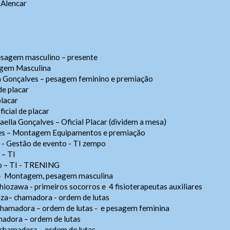
 Alencar
ia Geral
Webmail
Pesagem masculino – presente
agem Masculina
Digite apenas o "usuário" sem @dominio!
Usuário
va Gonçalves – pesagem feminino e premiação
sibilidade
Contatos
de placar
placar
Usuário
ho da Fonte
ço e Contatos
cial de placar
Senha
 A > Fonte tamanho normal.
Contatos
Anexar arquivos (opcional)
ella Gonçalves – Oficial Placar (dividem a mesa)
o:
Avenida Goiás, nº 1.149 SALA 01 , Centro
CEP: 75025-090 – An
 A+ > Aumenta o tamanho da fonte.
ves – Montagem Equipamentos e premiação
 (
62) 3943-3590
A- > Diminui o tamanho da fonte.
Senha
a - Gestão de evento - TI zempo
pp:
(62) 9 9388-5282
 – TI
t
Arquivos
udogoias@judogoias.com.br /
josmaramaral@gmail.com
Enviar
ho – TI - TRENING
lterar a cor do layout de escuro para claro e vice versa clique nos íc
de funcionamento:
Das 14h00 às 18h00
2
a - Montagem, pesagem masculina
hiozawa - primeiros socorros e 4 fisioterapeutas auxiliares
Enviar
uza– chamadora - ordem de lutas
hamadora – ordem de lutas - e pesagem feminina
Enviar
adora – ordem de lutas
 chamadora – ordem de lutas