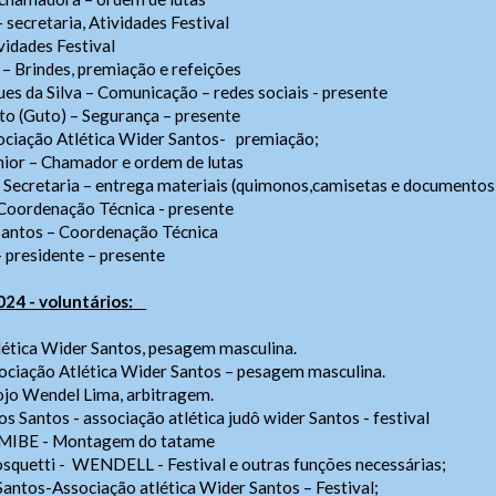
secretaria, Atividades Festival
vidades Festival
– Brindes, premiação e refeições
s da Silva – Comunicação – redes sociais - presente
o (Guto) – Segurança – presente
ocia
çã
o Atl
é
tica Wider Santos- premia
çã
o;
nior – Chamador e ordem de lutas
– Secretaria – entrega materiais (quimonos,camisetas e documentos 
Coordenação Técnica - presente
Santos – Coordenação Técnica
 presidente – presente
024 - voluntários:
lética Wider Santos, pesagem masculina.
sociação Atlética Wider Santos – pesagem masculina.
ojo Wendel Lima, arbitragem.
 Santos - associação atlética judô wider Santos - festival
, MIBE - Montagem do tatame
osquetti - WENDELL - Festival e outras funções necessárias;
Santos-Associação atlética Wider Santos – Festival;