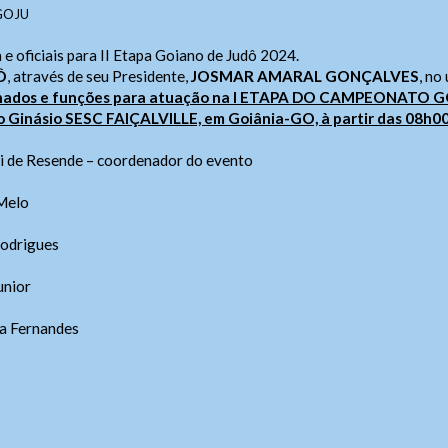
GOJU
 oficiais para II Etapa Goiano de Judô 2024.
Ô
, através de seu Presidente,
JOSMAR AMARAL GONÇALVES
, no
ionados e funções para atuação na I ETAPA DO CAMPEONATO 
o Ginásio SESC FAIÇALVILLE, em Goiânia-GO, à partir das 08h00
i de Resende – coordenador do evento
Melo
Rodrigues
unior
ra Fernandes