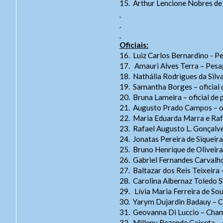
15.
Arthur Lencione Nobres de
Ouvidor
Oficiais:
16.
Luiz Carlos Bernardino - 
17.
Amauri Alves Terra – Pes
18.
Nathália Rodrigues da Sil
Aces
19.
Samantha Borges – oficial 
20.
Bruna Lameira – oficial de 
Taman
Endere
21.
Augusto Prado Campos – ofi
- Letra
22.
Maria Eduarda Marra e Rafa
Endereç
- Letra
23.
Rafael Augusto L. Gonçal
Telefone:
- Letra 
24.
Jonatas Pereira de Siqueir
WhatsA
25.
Bruno Henrique de Oliveira
Layou
E-mail:
j
26.
Gabriel Fernandes Carval
- Para a
Horário 
115
27.
Baltazar dos Reis Teixeir
28.
Carolina Albernaz Toledo S
29.
Lívia Maria Ferreira de So
30.
Yarym Dujardin Badauy – C
31.
Geovanna Di Luccio – Cham
32.
Milleny Rezende Caixeta –