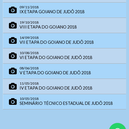
- Letra A > Fonte tamanho normal.
Endereço:
Avenida Goiás, nº 1.149 SALA 01 ,
Contatos
- Letra A+ > Aumenta o tamanho da fonte.
09/11/2018
Centro
CEP: 75025-090 – Anápolis/GO
IX ETAPA GOIANO DE JUDÔ 2018
- Letra A- > Diminui o tamanho da fonte.
Telefone: (
62) 3943-3590
Senha
WhatsApp:
(62) 9 9388-5282
19/10/2018
Layout
VIII ETAPA DO GOIANO 2018
E-mail:
judogoias@judogoias.com.br
- Para alterar a cor do layout de escuro para claro e
/
josmaramaral@gmail.com
2070
vice versa clique nos ícones
Usuário
14/09/2018
Horário de funcionamento:
Das 14h00 às 18h00
VII ETAPA DO GOIANO DE JUDÔ 2018
Enviar
10/08/2018
Anexar arquivos (opcional)
VI ETAPA DO GOIANO DE JUDÔ 2018
Senha
08/06/2018
V ETAPA DO GOIANO DE JUDÔ 2018
Arquivos
11/05/2018
Enviar
IV ETAPA DO GOIANO DE JUDÔ 2018
10/05/2018
SEMINÁRIO TÉCNICO ESTADUAL DE JUDÔ 2018
Enviar