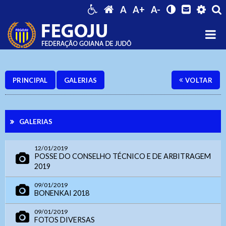
A
A+
A-
Ouvidoria Geral
PRINCIPAL
GALERIAS
VOLTAR
GALERIAS
12/01/2019
POSSE DO CONSELHO TÉCNICO E DE ARBITRAGEM
2019
Webmail
09/01/2019
Digite apenas o "usuário" sem @dominio!
Contatos
BONENKAI 2018
Acessibilidade
09/01/2019
Tamanho da Fonte
Endereço e Contatos
FOTOS DIVERSAS
Usuário