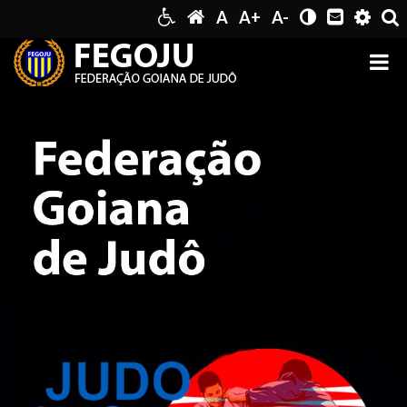
A
A+
A-