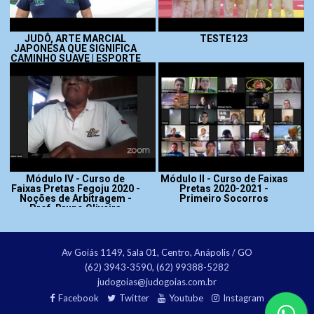
JUDÔ, ARTE MARCIAL
TESTE123
JAPONESA QUE SIGNIFICA
CAMINHO SUAVE | ESPORTE
EM AÇÃO
Módulo IV - Curso de
Módulo II - Curso de Faixas
Faixas Pretas Fegoju 2020 -
Pretas 2020-2021 -
Noções de Arbitragem -
Primeiro Socorros
Prof. Bruno Oliveira
Av Goiás 1149, Sala 01, Centro, Anápolis / GO
(62) 3943-3590, (62) 99388-5282
judogoias@judogoias.com.br
Facebook
Twitter
Youtube
Instagram