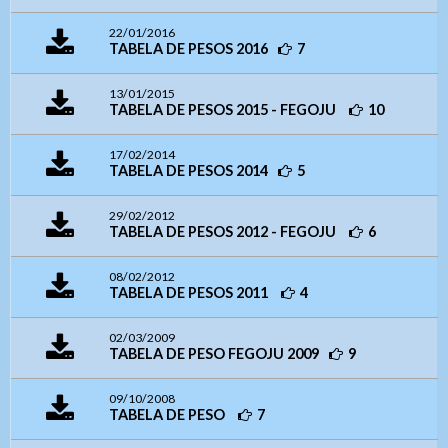
22/01/2016
Tamanho da Fonte
Endereço e Contatos
Usuário
TABELA DE PESOS 2016
7
- Letra A > Fonte tamanho normal.
Endereço:
Avenida Goiás, nº 1.149 SALA 01 ,
Contatos
- Letra A+ > Aumenta o tamanho da fonte.
Centro
CEP: 75025-090 – Anápolis/GO
13/01/2015
- Letra A- > Diminui o tamanho da fonte.
Telefone: (
62) 3943-3590
TABELA DE PESOS 2015 - FEGOJU
10
Senha
WhatsApp:
(62) 9 9388-5282
Layout
E-mail:
judogoias@judogoias.com.br
- Para alterar a cor do layout de escuro para claro e
17/02/2014
TABELA DE PESOS 2014
5
/
josmaramaral@gmail.com
7115
vice versa clique nos ícones
Usuário
Horário de funcionamento:
Das 14h00 às 18h00
Enviar
29/02/2012
TABELA DE PESOS 2012 - FEGOJU
6
Anexar arquivos (opcional)
Senha
08/02/2012
TABELA DE PESOS 2011
4
Arquivos
02/03/2009
Enviar
TABELA DE PESO FEGOJU 2009
9
09/10/2008
TABELA DE PESO
7
Enviar