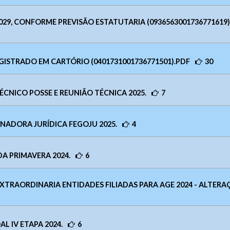
pp:
(62) 9 9388-5282
t
Arquivos
udogoias@judogoias.com.br /
josmaramaral@gmail.com
Enviar
lterar a cor do layout de escuro para claro e vice versa clique nos íc
029, CONFORME PREVISÃO ESTATUTARIA (0936563001736771619)
de funcionamento:
Das 14h00 às 18h00
9
Enviar
GISTRADO EM CARTÓRIO (0401731001736771501).PDF
30
Enviar
CNICO POSSE E REUNIÃO TÉCNICA 2025.
7
NADORA JURÍDICA FEGOJU 2025.
4
 PRIMAVERA 2024.
6
EXTRAORDINARIA ENTIDADES FILIADAS PARA AGE 2024 - ALTER
L IV ETAPA 2024.
6