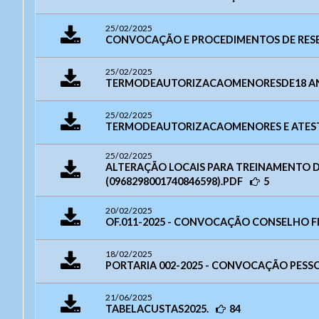
25/02/2025
CONVOCAÇÃO E PROCEDIMENTOS DE RESERV
25/02/2025
TERMODEAUTORIZACAOMENORESDE18 A
25/02/2025
TERMODEAUTORIZACAOMENORES E ATEST
25/02/2025
Ouvidor
ALTERAÇÃO LOCAIS PARA TREINAMENTO DA
(0968298001740846598).PDF
5
20/02/2025
OF.011-2025 - CONVOCAÇÃO CONSELHO FI
Aces
18/02/2025
Taman
PORTARIA 002-2025 - CONVOCAÇÃO PESSOA
Endere
- Letra
Endereç
- Letra
21/06/2025
Telefone:
- Letra 
TABELACUSTAS2025.
84