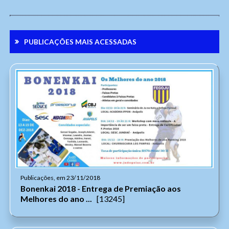
Anexar arquivos (opcional)
Senha
PUBLICAÇÕES MAIS ACESSADAS
Arquivos
Enviar
Enviar
Publicações, em 23/11/2018
Bonenkai 2018 - Entrega de Premiação aos
Melhores do ano ...
[13245]