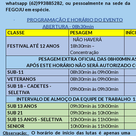
whatsapp (62)993885282, ou pessoalmente na sede da
FEGOJU em espécie.
PROGRAMAÇÃO E HORÁRIO DO EVENTO
·
ABERTURA - 08h30min
CLASSE
PESAGEM
INÍ
NÃO HAVERÁ
FESTIVAL ATÉ 12 ANOS
18h30min –
Concentração
PESAGEM EXTRA OFICIAL DAS 08H00MIN A
APÓS ESTE HORÁRIO NÃO SERÁ AUTORIZADO C
SUB-11
08h30min às 09h00min
VETERANOS
08h30min às 09h00min
SUB 18 – CADETES -
09h00min às 09h30min
SELETIVA
INTERVALO DE ALMOÇO DA EQUIPE DE TRABALHO 12
SUB 13 ANOS
09h30min às 10h00min
SUB 21
09h30min às 10h00min
SUB 15 ANOS - SELETIVA
10h00min às 11h00min
SENIOR
10h00min às 11h00min
O horário de início das lutas é apenas uma
Observação: