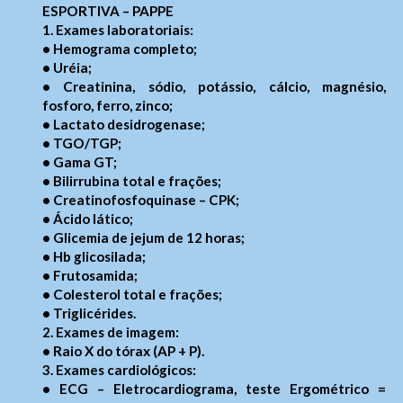
ESPORTIVA – PAPPE
1. Exames laboratoriais:
• Hemograma completo;
• Uréia;
• Creatinina, sódio, potássio, cálcio, magnésio,
fosforo, ferro, zinco;
• Lactato desidrogenase;
• TGO/TGP;
• Gama GT;
• Bilirrubina total e frações;
• Creatinofosfoquinase – CPK;
• Ácido lático;
• Glicemia de jejum de 12 horas;
• Hb glicosilada;
• Frutosamida;
• Colesterol total e frações;
• Triglicérides.
2. Exames de imagem:
• Raio X do tórax (AP + P).
3. Exames cardiológicos:
• ECG – Eletrocardiograma, teste Ergométrico =