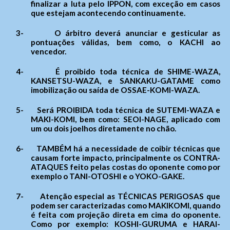
finalizar a luta pelo IPPON, com exceção em casos
que estejam acontecendo continuamente.
3-
O árbitro deverá anunciar e gesticular as
pontuações válidas, bem como, o KACHI ao
Ouvidoria Geral
vencedor.
4-
É proibido toda técnica de SHIME-WAZA,
KANSETSU-WAZA, e SANKAKU-GATAME como
imobilização ou saída de OSSAE-KOMI-WAZA.
5-
Será PROIBIDA toda técnica de SUTEMI-WAZA e
MAKI-KOMI, bem como: SEOI-NAGE, aplicado com
um ou dois joelhos diretamente no chão.
6-
TAMBÉM há a necessidade de coibir técnicas que
Webmail
causam forte impacto, principalmente os CONTRA-
ATAQUES feito pelas costas do oponente como por
Digite apenas o "usuário" sem @dominio!
exemplo o TANI-OTOSHI e o YOKO-GAKE.
Contatos
Acessibilidade
7-
Atenção especial as TÉCNICAS PERIGOSAS que
Tamanho da Fonte
Endereço e Contatos
podem ser caracterizadas como MAKIKOMI, quando
Usuário
- Letra A > Fonte tamanho normal.
é feita com projeção direta em cima do oponente.
Endereço:
Avenida Goiás, nº 1.149 SALA 01 ,
Contatos
Como por exemplo: KOSHI-GURUMA e HARAI-
- Letra A+ > Aumenta o tamanho da fonte.
Centro
CEP: 75025-090 – Anápolis/GO