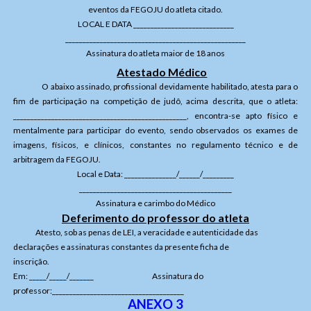
eventos da FEGOJU do atleta citado.
LOCAL E DATA _____________________________
____________________________________________________
Assinatura do atleta maior de 18 anos
Atestado Médico
O abaixo assinado, profissional devidamente habilitado, atesta para o
fim de participação na competição de judô, acima descrita, que o atleta:
__________________________________________________, encontra-se apto físico e
mentalmente para participar do evento, sendo observados os exames de
imagens, físicos, e clínicos, constantes no regulamento técnico e de
arbitragem da FEGOJU.
Local e Data: _______________/______/_________
____________________________________________
Assinatura e carimbo do Médico
Deferimento do professor do atleta
Atesto, sob as penas de LEI, a veracidade e autenticidade das
declarações e assinaturas constantes da presente ficha de
inscrição.
Em: _____/_____/_______ Assinatura do
professor:______________________________________
ANEXO 3