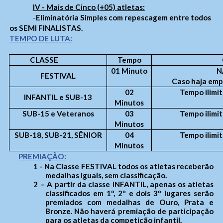
IV - Mais de Cinco (+05) atletas:
-
Eliminatória Simples com repescagem entre todos
os SEMI FINALISTAS.
TEMPO DE LUTA:
CLASSE
Tempo
01 Minuto
N
FESTIVAL
Caso haja em
02
Tempo ilimi
INFANTIL e SUB-13
Minutos
SUB-15
e Veteranos
03
Tempo ilimi
Minutos
SUB-18, SUB-21, SÊNIOR
04
Tempo ilimi
Minutos
PREMIAÇÃO:
1
- Na Classe FESTIVAL todos os atletas receberão
medalhas iguais, sem classificação.
2
– A partir da classe INFANTIL, apenas os atletas
classificados em 1º, 2º e dois 3º lugares serão
premiados com medalhas de Ouro, Prata e
Bronze. Não haverá premiação de participação
para os atletas da competição infantil.