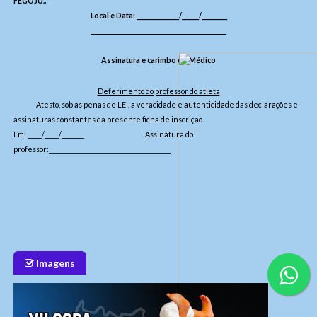
FEGOJU..
Local e Data: _______________/______/_________
________________________________________________
Assinatura e carimbo do Médico
Deferimento do professor do atleta
Atesto, sob as penas de LEI, a veracidade e autenticidade das declarações e
assinaturas constantes da presente ficha de inscrição.
Em: _____/_____/________ Assinatura do
professor:___________________________________________
Imagens