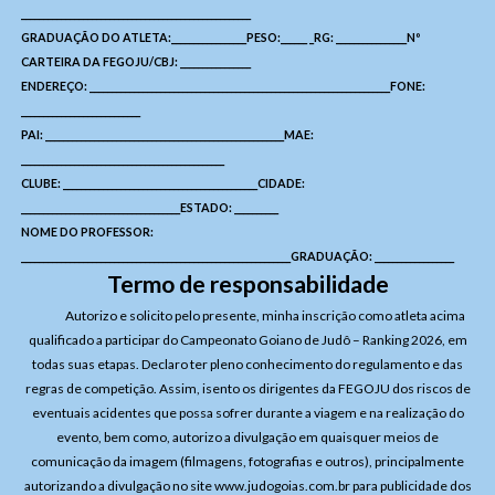
____________________________________________________
GRADUAÇÃO DO ATLETA:_________________PESO:______ _RG: ________________Nº
CARTEIRA DA FEGOJU/CBJ: ________________
ENDEREÇO: ____________________________________________________________________FONE:
___________________________
PAI: ______________________________________________________MAE:
______________________________________________
CLUBE: ____________________________________________CIDADE:
____________________________________ESTADO: __________
NOME DO PROFESSOR:
_____________________________________________________________GRADUAÇÃO: __________________
Termo de responsabilidade
Autorizo e solicito pelo presente, minha inscrição como atleta acima
qualificado a participar do Campeonato Goiano de Judô – Ranking 2026, em
todas suas etapas. Declaro ter pleno conhecimento do regulamento e das
regras de competição. Assim, isento os dirigentes da FEGOJU dos riscos de
eventuais acidentes que possa sofrer durante a viagem e na realização do
evento, bem como, autorizo a divulgação em quaisquer meios de
comunicação da imagem (filmagens, fotografias e outros), principalmente
autorizando a divulgação no site
www.judogoias.com.br
para publicidade dos