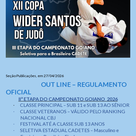
Seção Publicações, em 27/04/2026
OUT LINE – REGULAMENTO
OFICIAL
IIª ETAPA DO CAMPEONATO GOIANO 2026
CLASSE PRINCIPAL – SUB 11 e SUB 13 AO SÊNIOR
·
CLASSE VETERANOS – VÁLIDO PELO RANKING
·
NACIONAL CBJ
FESTIVAL ATÉ A CLASSE SUB 13 ANOS
·
SELETIVA ESTADUAL CADETES – Masculino e
·