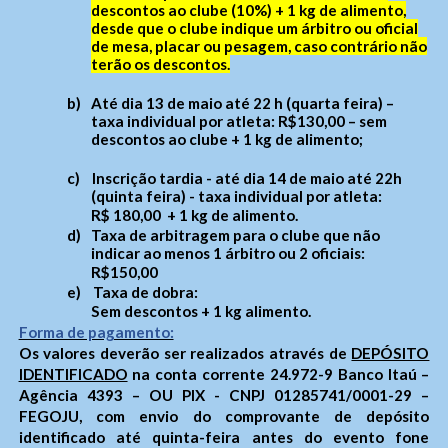
descontos ao clube (10%) + 1 kg de alimento,
desde que o clube indique um árbitro ou oficial
de mesa, placar ou pesagem, caso contrário não
terão os descontos.
b)
Até dia 13 de maio até 22 h (quarta feira) –
taxa individual por atleta: R$130,00 – sem
descontos ao clube + 1 kg de alimento;
c)
I
nscrição tardia - até dia 14 de maio até 22h
(quinta feira) - taxa individual por atleta:
R$ 180,00 + 1 kg de alimento.
d)
Taxa de arbitragem para o clube que não
indicar ao menos 1 árbitro ou 2 oficiais:
R$150,00
e)
Taxa de dobra:
Sem descontos + 1 kg alimento.
Forma de pagamento:
Os valores deverão ser realizados através de
DEPÓSITO
IDENTIFICADO
na conta corrente 24.972-9 Banco Itaú –
Agência 4393 – OU PIX - CNPJ 01285741/0001-29 –
FEGOJU, com envio do comprovante de depósito
identificado até quinta-feira antes do evento fone