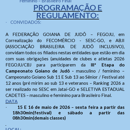
Feminino – Brasileiro Final
PROGRAMAÇÃO E
REGULAMENTO:
CONVIDADOS:
·
A FEDERAÇÃO GOIANA DE JUDÔ – FEGOJU, em
Correalização do FECOMÉRCIO - SESC-GO, e ABJI
(ASSOCIAÇÃO BRASILEIRA DE JUDÔ INCLUSIVO),
convidam todos os filiados nestas entidades que estão em dia
com suas obrigações (anuidades de clubes e atletas 2026
FEGOJU/CBJ para participarem da
IIIª Etapa do
Campeonato Goiano de Judô -
masculino / feminino –
Campeonato Goiano Sub 11 E Sub 13 ao Sênior / Festival até
12 anos (pré mirim ao sub 13 e veteranos – Ranking 2026 a
ser realizado no SESC em Jataí-GO e SELETIVA ESTADUAL
CADETES – masculino e feminino para Brasileiro Final.
DATA
15 E 16 de maio de 2026 – sexta feira a partir das
·
18h30min(festival) e sábado a partir das
08h30min(demais classes)
LOCAL: