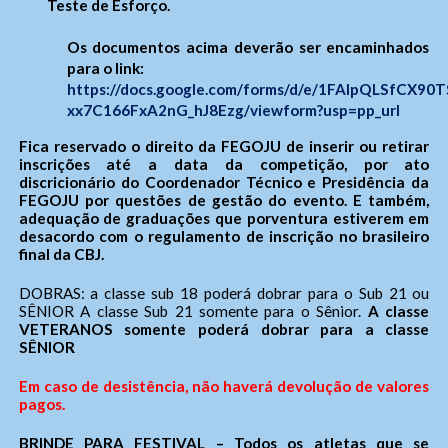
Teste de Esforço.
Os documentos acima deverão ser encaminhados
para o link:
https://docs.google.com/forms/d/e/1FAIpQLSfCX90
xx7C166FxA2nG_hJ8Ezg/viewform?usp=pp_url
Fica reservado o direito da FEGOJU de inserir ou retirar
inscrições até a data da competição, por ato
discricionário do Coordenador Técnico e Presidência da
FEGOJU por questões de gestão do evento. E também,
adequação de graduações que porventura estiverem em
desacordo com o regulamento de inscrição no brasileiro
final da CBJ.
DOBRAS: a classe sub 18 poderá dobrar para o Sub 21 ou
SÊNIOR A classe Sub 21 somente para o Sênior.
A classe
VETERANOS somente poderá dobrar para a classe
SÊNIOR
Em caso de desistência, não haverá devolução de valores
pagos.
BRINDE PARA FESTIVAL – Todos os atletas que se