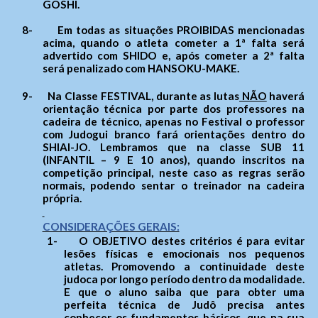
GOSHI.
- Letra A- > Diminui o tamanho da fonte.
Telefone: (
62) 3943-3590
Senha
WhatsApp:
(62) 9 9388-5282
8-
Em todas as situações PROIBIDAS mencionadas
Layout
acima, quando o atleta cometer a 1ª falta será
E-mail:
judogoias@judogoias.com.br
- Para alterar a cor do layout de escuro para claro e
advertido com SHIDO e, após cometer a 2ª falta
/
josmaramaral@gmail.com
1768
vice versa clique nos ícones
Usuário
será penalizado com HANSOKU-MAKE.
Horário de funcionamento:
Das 14h00 às 18h00
Enviar
9-
Na Classe FESTIVAL, durante as lutas
NÃO
haverá
orientação técnica por parte dos professores na
Anexar arquivos (opcional)
Senha
cadeira de técnico, apenas no Festival o professor
com Judogui branco fará orientações dentro do
SHIAI-JO. Lembramos que na classe SUB 11
(INFANTIL – 9 E 10 anos), quando inscritos na
Arquivos
competição principal, neste caso as regras serão
Enviar
normais, podendo sentar o treinador na cadeira
própria.
CONSIDERAÇÕES GERAIS:
1-
O OBJETIVO destes critérios é para evitar
Enviar
lesões físicas e emocionais nos pequenos
atletas. Promovendo a continuidade deste
judoca por longo período dentro da modalidade.
E que o aluno saiba que para obter uma
perfeita técnica de Judô precisa antes
conhecer os fundamentos básicos, que na sua