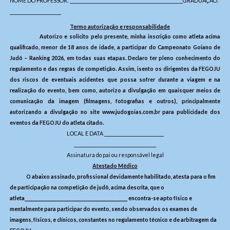
NOME DO PROFESSOR: _______________________________________________________GRADUAÇÃO:
_________________________
Termo autorização e responsabilidade
Autorizo e solicito pelo presente, minha inscrição como atleta acima
qualificado, menor de 18 anos de idade, a participar do Campeonato Goiano de
Judô – Ranking 2026, em todas suas etapas. Declaro ter pleno conhecimento do
regulamento e das regras de competição. Assim, isento os dirigentes da FEGOJU
dos riscos de eventuais acidentes que possa sofrer durante a viagem e na
realização do evento, bem como, autorizo a divulgação em quaisquer meios de
comunicação da imagem (filmagens, fotografias e outros), principalmente
autorizando a divulgação no site
www.judogoias.com.br
para publicidade dos
eventos da FEGOJU do atleta citado.
LOCAL E DATA _____________________________
________________________________________
Assinatura do pai ou responsável legal
Atestado Médico
O abaixo assinado, profissional devidamente habilitado, atesta para o fim
de participação na competição de judô, acima descrita, que o
atleta__________________________________________________ encontra-se apto físico e
mentalmente para participar do evento, sendo observados os exames de
imagens, físicos, e clínicos, constantes no regulamento técnico e de arbitragem da