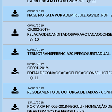
E ARBITRAGEM FEGOJU 2019.PDF
11
09/01/2019
NAGE NO KATA POR ADEMIR LUIZ XAVIER . PDF
09/01/2019
Ouvidoria Geral
OF.002-2019-
RELACAODECANDITADOSPARAVOTACAOCONSEL
10
03/01/2019
TERMOTRANSFERENCIA2019FEGOJUESTADUAL.
02/01/2019
OF001-2019-
EDITALDECONVOCACAOELEICAOCONSELHOTEC
11
Webmail
16/01/2019
Digite apenas o "usuário" sem @dominio!
Contatos
Acessibilidade
REGULAMENTO DE OUTORGA DE FAIXAS - CONF
Tamanho da Fonte
13/11/2018
Endereço e Contatos
Usuário
PORTARIA N° 005-2018-FEGOJU - NOMEAÇÃO 
- Letra A > Fonte tamanho normal.
Endereço:
Avenida Goiás, nº 1.149 SALA 01 ,
DE VETERANOS DA FEGOJU
8