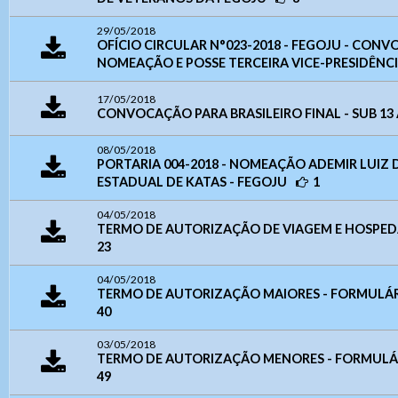
Contatos
- Letra A+ > Aumenta o tamanho da fonte.
Centro
CEP: 75025-090 – Anápolis/GO
- Letra A- > Diminui o tamanho da fonte.
Telefone: (
62) 3943-3590
29/05/2018
Senha
OFÍCIO CIRCULAR N°023-2018 - FEGOJU - CONV
WhatsApp:
(62) 9 9388-5282
Layout
NOMEAÇÃO E POSSE TERCEIRA VICE-PRESIDÊNC
E-mail:
judogoias@judogoias.com.br
- Para alterar a cor do layout de escuro para claro e
/
josmaramaral@gmail.com
6133
vice versa clique nos ícones
Usuário
17/05/2018
Horário de funcionamento:
Das 14h00 às 18h00
CONVOCAÇÃO PARA BRASILEIRO FINAL - SUB 13
Enviar
08/05/2018
Anexar arquivos (opcional)
Senha
PORTARIA 004-2018 - NOMEAÇÃO ADEMIR LUIZ
ESTADUAL DE KATAS - FEGOJU
1
04/05/2018
Arquivos
TERMO DE AUTORIZAÇÃO DE VIAGEM E HOSPED
Enviar
23
04/05/2018
TERMO DE AUTORIZAÇÃO MAIORES - FORMULÁ
40
Enviar
03/05/2018
TERMO DE AUTORIZAÇÃO MENORES - FORMULÁ
49